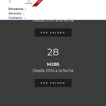
121
Botaduras
M245
Servicios
Contacto
Desde 2010 a la fecha
VER VELERO
28
M285
Desde 2014 a la fecha
VER VELERO