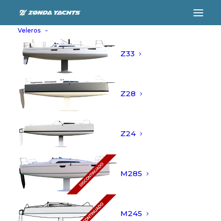
Veleros
NUESTROS NÚMEROS
Z33
Z28
31
Z24
DS24
Desde 2016 a la fecha
M285
VER VELERO
M245